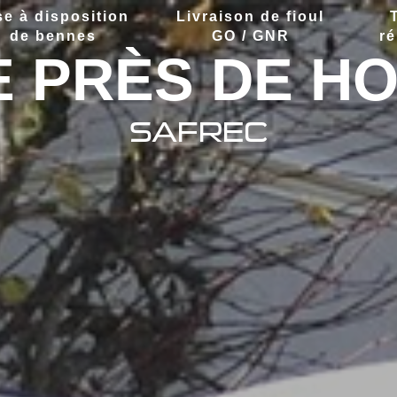
se à disposition
Livraison de fioul
de bennes
GO / GNR
ré
 PRÈS DE H
SAFREC