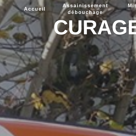
Panneau de gestion des cookies
Assainissement
Mi
Accueil
débouchage
CURAGE