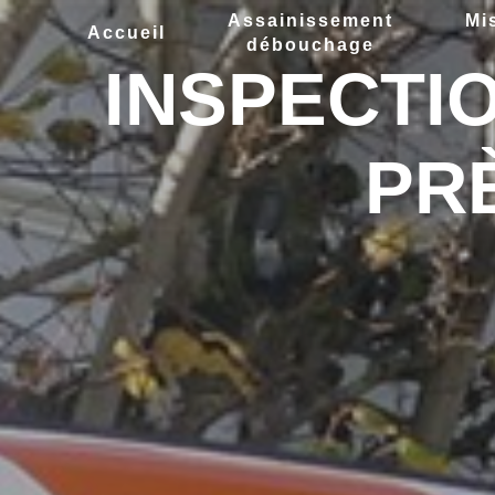
Panneau de gestion des cookies
Assainissement
Mi
Accueil
débouchage
INSPECTI
PR