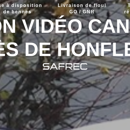
se à disposition
Livraison de fioul
de bennes
GO / GNR
ré
ON VIDÉO CAN
ÈS DE HONFL
SAFREC